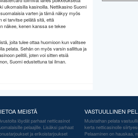
a Mastercard toimivat lähes poikkeuksetta
oki ulkomaisilla kasinoilla. Nettikasino Suomi
not suomalaisia varten ja tämä näkyy myös
i tarvitse pelätä sitä, että
kun näkee, kenen kanssa se tekee
stä, joita tulee ottaa huomioon kun valitsee
olla pelata. Sehän on myös varsin sallittua ja
oon pelitili, joten voi sitten etsiä
inon, Suomi edustettuna tai ilman.
IETOA MEISTÄ
VASTUULLINEN PE
ivustolta löydät parhaat netticasinot
Muistathan pelata vastuulli
uomalaisille pelaajille. Lisäksi parhaat
kerta netticasinolle siirtyes
onustarjoukset ja erikoistarjoukset
Pelaaminen on hauskaa, m