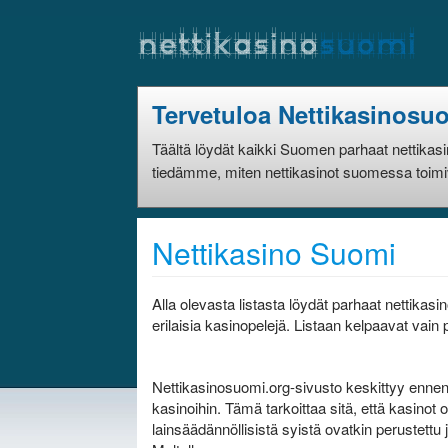
Tervetuloa Nettikasinosuo
Täältä löydät kaikki Suomen parhaat nettikas
tiedämme, miten nettikasinot suomessa toimi
Nettikasino Suomi
Alla olevasta listasta löydät parhaat nettikasi
erilaisia kasinopelejä. Listaan kelpaavat vain
Nettikasinosuomi.org-sivusto keskittyy ennen 
kasinoihin. Tämä tarkoittaa sitä, että kasino
lainsäädännöllisistä syistä ovatkin perustettu