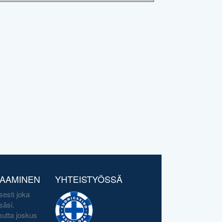
LAAMINEN
YHTEISTYÖSSÄ
sesti joka
säsi.
utta joskus